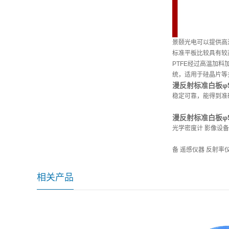
景颐光电可以提供高漫
标准平板比较具有较
PTFE经过高温加料
统，适用于硅晶片等
漫反射标准白板φ
稳定可靠，能得到准
漫反射标准白板φ
光学密度计 影像设备
备 遥感仪器 反射率
相关产品