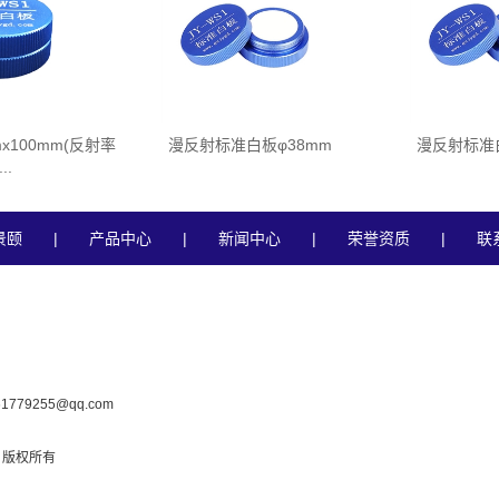
x100mm(反射率
漫反射标准白板φ38mm
漫反射标准白
...
景颐
|
产品中心
|
新闻中心
|
荣誉资质
|
联
779255@qq.com
司 版权所有