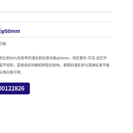
φ50mm
白板
比和99%反射率的漫反射标准白板φ50mm，而在紫外-可见-近红外
)波段的谱是平坦的，是很良好的朗伯特型反射体。景颐的漫反射与其他标准平板
准白板可用...