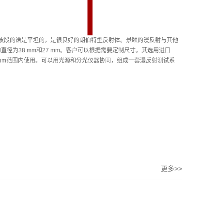
NIR)波段的谱是平坦的，是很良好的朗伯特型反射体。景颐的漫反射与其他
径为38 mm和27 mm。客户可以根据需要定制尺寸。其选用进口
00 nm范围内使用。可以用光源和分光仪器协同，组成一套漫反射测试系
更多>>