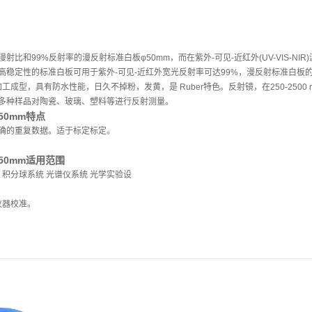
射比和99%反射率的漫反射标准白板φ50mm，而在紫外-可见-近红外(UV-VIS-
高稳定性的标准白板可用于紫外-可见-近红外宽光反射率可达99%，漫反射标准白板的直
加工成型，具有防水性能，日久不掉粉，发黄，是 Ruber特色。反射镜，在250-25
多种样品对陶瓷、玻璃、塑料等进行反射测量。
50mm特点
确的重复数据。适于标定标定。
50mm适用范围
 积分球系统 光谱仪系统 光学实验设
仪器校准。