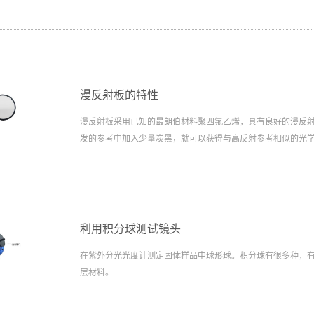
漫反射板的特性
漫反射板采用已知的最朗伯材料聚四氟乙烯，具有良好的漫反
发的参考中加入少量炭黑，就可以获得与高反射参考相似的光
板。
利用积分球测试镜头
在紫外分光光度计测定固体样品中球形球。积分球有很多种，
层材料。