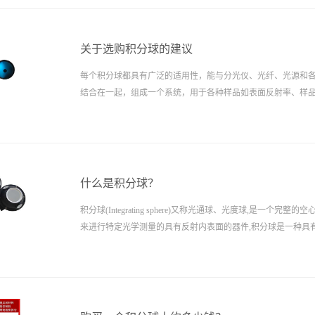
关于选购积分球的建议
每个积分球都具有广泛的适用性，能与分光仪、光纤、光源和
结合在一起，组成一个系统，用于各种样品如表面反射率、样
射反射率的积分球一般开三个孔以上，一个用于光源的入射，
一个用来连接分光检测器。
什么是积分球？
积分球(Integrating sphere)又称光通球、光度球,是一个完整
来进行特定光学测量的具有反射内表面的器件,积分球是一种具
器件。