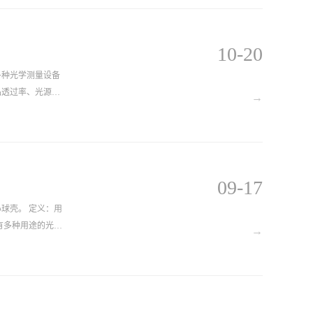
10-20
各种光学测量设备
品透过率、光源辐
→
一个用于放样，另
09-17
的空心球壳。 定义：用
有多种用途的光学
→