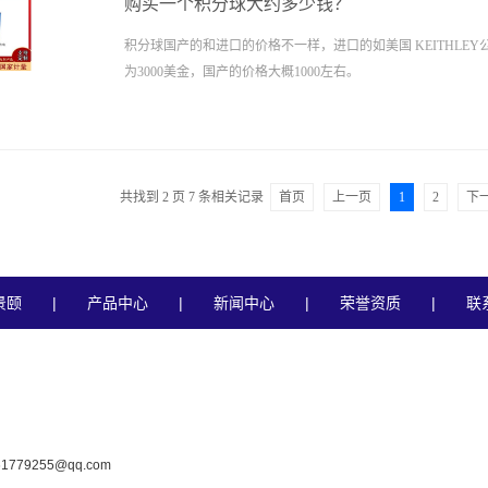
购买一个积分球大约多少钱？
积分球国产的和进口的价格不一样，进口的如美国 KEITHLE
为3000美金，国产的价格大概1000左右。
共找到
2
页
7
条相关记录
首页
上一页
1
2
下
景颐
|
产品中心
|
新闻中心
|
荣誉资质
|
联
779255@qq.com