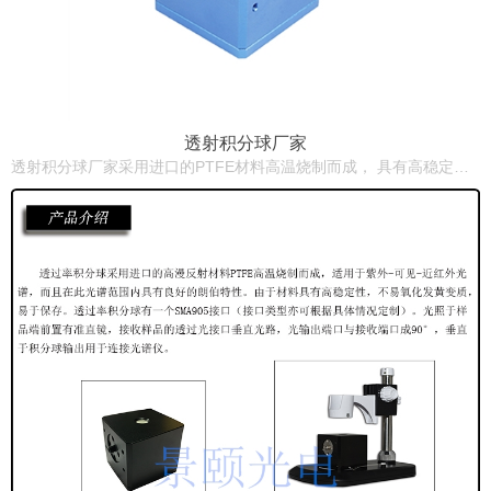
透射积分球厂家
透射积分球厂家采用进口的PTFE材料高温烧制而成， 具有高稳定性，适用于紫外-可见-近红外光谱，而且在此光 谱范透射积分球厂家采用进口的高漫反射材料PTFE高 温烧制而成，透射积分球厂家有一个SMA905接口（接 口类型亦